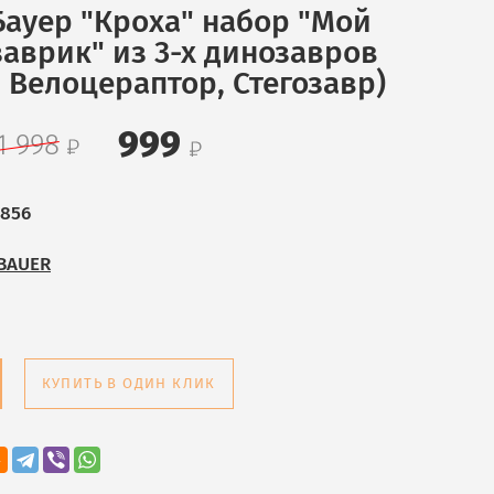
Бауер "Кроха" набор "Мой
аврик" из 3-х динозавров
 Велоцераптор, Стегозавр)
999
1 998
856
BAUER
КУПИТЬ В ОДИН КЛИК