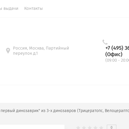
ы выдачи
Контакты
+7 (495) 3
Россия, Москва, Партийный
переулок д.1
(Офис)
(09:00 - 20:0
й первый динозаврик" из 3-х динозавров (Трицератопс, Велоцерапто
0